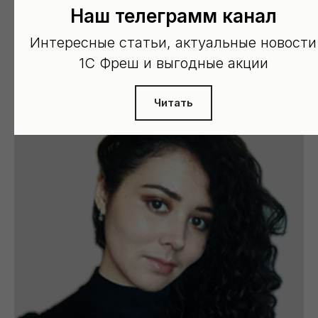
Маркетинг и партнерство
Наш телеграмм канал
Вы попали на этот сайт, и это моя работа. Думаете о партнерстве?
Интересные статьи, актуальные новости
Пишите на murta@nebopro.ru.
1С Фреш и выгодные акции
Читать